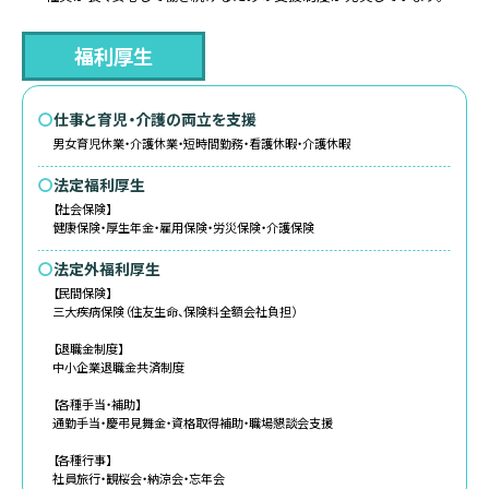
福利厚生
〇
仕事と育児・介護の両立を支援
男女育児休業・介護休業・短時間勤務・看護休暇・介護休暇
〇
法定福利厚生
【社会保険】
健康保険・厚生年金・雇用保険・労災保険・介護保険
〇
法定外福利厚生
【民間保険】
三大疾病保険（住友生命、保険料全額会社負担）
【退職金制度】
中小企業退職金共済制度
【各種手当・補助】
通勤手当・慶弔見舞金・資格取得補助・職場懇談会支援
【各種行事】
社員旅行・観桜会・納涼会・忘年会