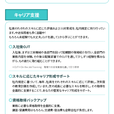
キャリア支援
社員それぞれのスキルに応じた評価および人材育成を、社内規定に則り行ってい
ます。
中途採用者も多く活躍中！
もちろん未経験でも大丈夫。OJTを通して1から学ぶことができます。
〇
入社後OJT
入社後、まずは三栄機械の各部門を回って短期間の現場紹介を行い、全部門の
業務内容を体験。その後は配属部署でのOJTを通して少しずつ経験を積みな
がら、もの創りに取り組むことができます。
※OJT＝On the Job Training 現場での日常業務を通して行う研修
〇
スキルに応じたキャリア形成サポート
社内規定に基づいて、毎年、社員をそれぞれのスキルに応じて評価し、次年度
の教育計画を作成しています。次の成長に必要なスキルを明示し、その取得を
全面的に支援することで、あなたの堅実なキャリア形成をサポート。
〇
資格取得バックアップ
業務に必要な資格取得を全面的に支援。
講習・受講費用はもちろん、交通費・宿泊費も全額会社が負担します。