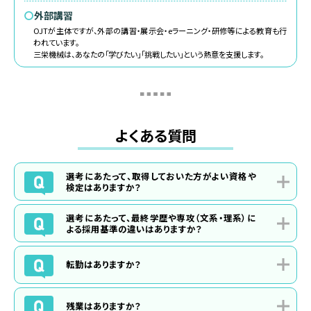
〇
外部講習
OJTが主体ですが、外部の講習・展示会・eラーニング・研修等による教育も行
われています。
三栄機械は、あなたの「学びたい」「挑戦したい」という熱意を支援します。
よくある質問
選考にあたって、取得しておいた方がよい資格や
検定はありますか？
業務に必要な資格は、入社後に会社が支援し、取得していただきま
選考にあたって、最終学歴や専攻（文系・理系）に
す。
よる採用基準の違いはありますか？
募集要項にもよりますが、基本的には、選考にあたって必須となる資
格や検定はありません。
学歴は不問です。
最終学歴・専攻に関わらず、各部門でさまざまな社員が活躍していま
転勤はありますか？
す。
三栄機械は、本社工場・象潟工場・東京営業所・名古屋営業所の4拠
点を中心に事業を展開しています。
残業はありますか？