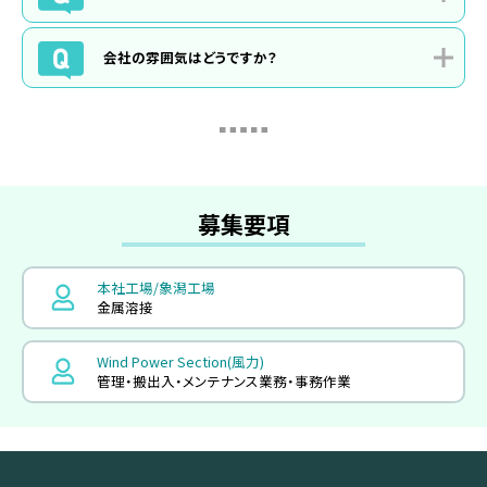
拠点間で転勤がある可能性はありますが、本人の意思を第一として
います。
部門や時期によって偏りはありますが、全社員の月平均残業時間は
約10時間です。
会社の雰囲気はどうですか？
基本は、定時(17時)に退社できる日が多いです。
チーム内はもちろん、部署間でも積極的に意見交換をしながら、もの
創りに取り組んでいます。
提案・設計・調達・加工・組立・検査・据付・メンテナンスと、仕事が幅広
いので、
さまざまな部門の先輩から意見をもらう機会があります。
全体的におおらかな雰囲気で、未経験・中途採用を問わず受け入れ、
出会いがもたらす新たな発想と、人とのつながりを大切にしています。
仕事の自由度が高く、先輩・仲間に相談しやすい環境なので、本人の
やる気・好奇心次第で、さまざまなことに挑戦できる会社です。
募集要項
本社工場/象潟工場
金属溶接
Wind Power Section(風力)
管理・搬出入・メンテナンス業務・事務作業