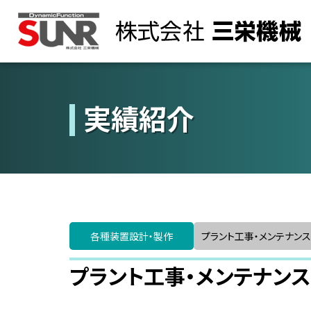
社長あいさつ
各種装置設計・製作
各種装置設計・製作
三栄機械について
実績紹介
経営理念
求める人物像
品質方針
数字で見る三栄機械
社章
各種装置
設計・製作
プラント工事・
メンテナンス
プラント工事・メンテナンス