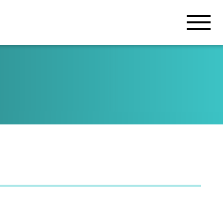
業所
工場
弊社適用規格
再生可能エネルギー
再生可能エネルギー
よくある質問
営業所
免許・資格
募集要項
労働者派遣業務