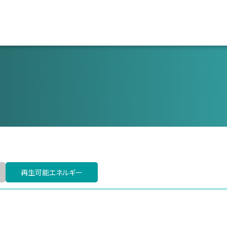
本社/本社工場
本社/本社工場
会社概要
プラント工事・メンテナンス
プラント工事・メンテナンス
採用までの流れ
東京営
象潟
象潟工場
CSRの行動目標
社員インタビュー
名古屋
会社沿革
福利厚生・キャリア支援
許可・登録
再生可能
エネルギー